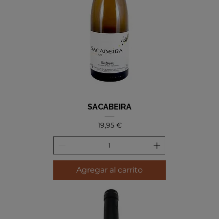
SACABEIRA
Precio
19,95 €
Agregar al carrito