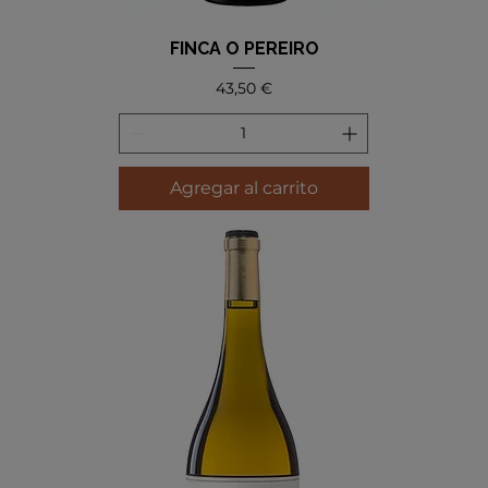
FINCA O PEREIRO
Precio
43,50 €
Agregar al carrito