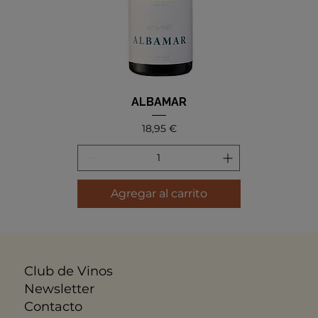
ALBAMAR
Precio
18,95 €
Agregar al carrito
Club de Vinos
Newsletter
Contacto