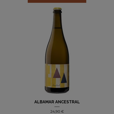
ALBAMAR ANCESTRAL
Precio
24,90 €