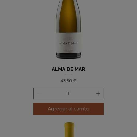
ALMA DE MAR
Precio
43,50 €
Agregar al carrito