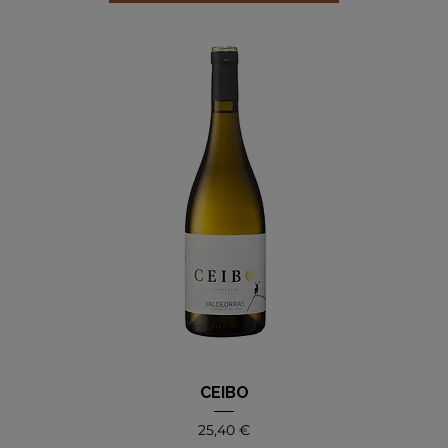
CEIBO
Precio
25,40 €