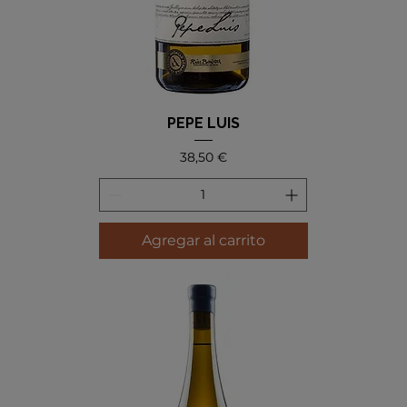
PEPE LUIS
Precio
38,50 €
Agregar al carrito