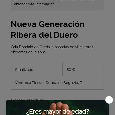
obtener más información.
Nueva Generación
Ribera del Duero
Cata Dominio de Greda: 4 parcelas de viticultores
diferentes de la zona
50
euros
Finalizado
F
50 €
i
n
Vinoteca Tierra - Ronda de Segovia, 7
a
l
i
z
Plazas disponibles
a
d
o